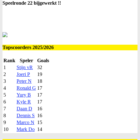
Speelronde 22 bijgewerkt !!
Topscoorders 2025/2026
Rank
Speler
Goals
1
Stijn vR
32
2
Joeri P
19
3
Peter N
18
4
Ronald G
17
5
Yury B
17
6
Kyle R
17
7
Daan D
16
8
Dennis S
16
9
Marco N
15
10
Mark Do
14