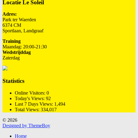
Locatie Le Soleil
Adres:
Park ter Waerden
6374 CM
Sportlaan, Landgraaf
Training
Maandag: 20:00-21:30
Wedstrijddag
Zaterdag
Statistics
Online Visitors:
0
Today's Views:
92
Last 7 Days Views:
1,494
Total Views:
334,017
© 2026
Designed by ThemeBoy
Home