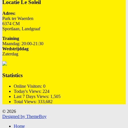
Locatie Le Soleil
Adres:
Park ter Waerden
6374 CM
Sportlaan, Landgraaf
Training
Maandag: 20:00-21:30
Wedstrijddag
Zaterdag
Statistics
Online Visitors:
0
Today's Views:
224
Last 7 Days Views:
1,505
Total Views:
333,682
© 2026
Designed by ThemeBoy
Home