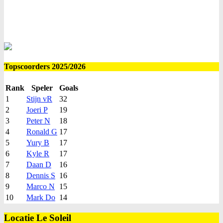
Topscoorders 2025/2026
Rank
Speler
Goals
1
Stijn vR
32
2
Joeri P
19
3
Peter N
18
4
Ronald G
17
5
Yury B
17
6
Kyle R
17
7
Daan D
16
8
Dennis S
16
9
Marco N
15
10
Mark Do
14
Locatie Le Soleil