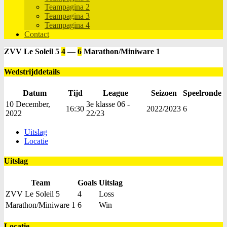
Teampagina 2
Teampagina 3
Teampagina 4
Contact
ZVV Le Soleil 5
4
—
6
Marathon/Miniware 1
Wedstrijddetails
Datum
Tijd
League
Seizoen
Speelronde
10 December,
3e klasse 06 -
16:30
2022/2023
6
2022
22/23
Uitslag
Locatie
Uitslag
Team
Goals
Uitslag
ZVV Le Soleil 5
4
Loss
Marathon/Miniware 1
6
Win
Locatie