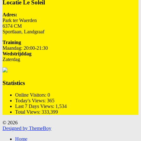
Locatie Le Soleil
Adres:
Park ter Waerden
6374 CM
Sportlaan, Landgraaf
Training
Maandag: 20:00-21:30
Wedstrijddag
Zaterdag
Statistics
Online Visitors:
0
Today's Views:
365
Last 7 Days Views:
1,534
Total Views:
333,399
© 2026
Designed by ThemeBoy
Home