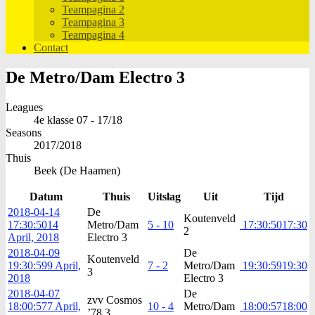
Teampagina 2
Teampagina 3
Teampagina 4
Contact
De Metro/Dam Electro 3
Leagues
4e klasse 07 - 17/18
Seasons
2017/2018
Thuis
Beek (De Haamen)
Datum
Thuis
Uitslag
Uit
Tijd
2018-04-14
De
Koutenveld
17:30:50
14
Metro/Dam
5 - 10
17:30:50
17:30
2
April, 2018
Electro 3
2018-04-09
De
Koutenveld
19:30:59
9 April,
7 - 2
Metro/Dam
19:30:59
19:30
3
2018
Electro 3
2018-04-07
De
zvv Cosmos
18:00:57
7 April,
10 - 4
Metro/Dam
18:00:57
18:00
’78 3