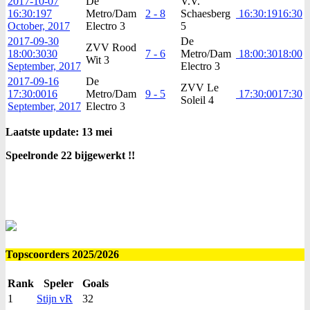
2017-10-07
De
V.V.
16:30:19
7
Metro/Dam
2 - 8
Schaesberg
16:30:19
16:30
October, 2017
Electro 3
5
2017-09-30
De
ZVV Rood
18:00:30
30
7 - 6
Metro/Dam
18:00:30
18:00
Wit 3
September, 2017
Electro 3
2017-09-16
De
ZVV Le
17:30:00
16
Metro/Dam
9 - 5
17:30:00
17:30
Soleil 4
September, 2017
Electro 3
Laatste update: 13 mei
Speelronde 22 bijgewerkt !!
Topscoorders 2025/2026
Rank
Speler
Goals
1
Stijn vR
32