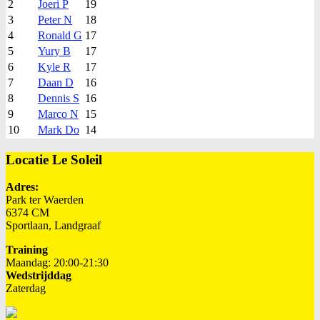
2
Joeri P
19
3
Peter N
18
4
Ronald G
17
5
Yury B
17
6
Kyle R
17
7
Daan D
16
8
Dennis S
16
9
Marco N
15
10
Mark Do
14
Locatie Le Soleil
Adres:
Park ter Waerden
6374 CM
Sportlaan, Landgraaf
Training
Maandag: 20:00-21:30
Wedstrijddag
Zaterdag