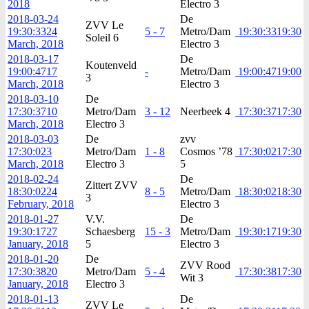
2018
Electro 3
2018-03-24
De
ZVV Le
19:30:33
24
5 - 7
Metro/Dam
19:30:33
19:30
Soleil 6
March, 2018
Electro 3
2018-03-17
De
Koutenveld
19:00:47
17
-
Metro/Dam
19:00:47
19:00
3
March, 2018
Electro 3
2018-03-10
De
17:30:37
10
Metro/Dam
3 - 12
Neerbeek 4
17:30:37
17:30
March, 2018
Electro 3
2018-03-03
De
zvv
17:30:02
3
Metro/Dam
1 - 8
Cosmos ’78
17:30:02
17:30
March, 2018
Electro 3
5
2018-02-24
De
Zittert ZVV
18:30:02
24
8 - 5
Metro/Dam
18:30:02
18:30
3
February, 2018
Electro 3
2018-01-27
V.V.
De
19:30:17
27
Schaesberg
15 - 3
Metro/Dam
19:30:17
19:30
January, 2018
5
Electro 3
2018-01-20
De
ZVV Rood
17:30:38
20
Metro/Dam
5 - 4
17:30:38
17:30
Wit 3
January, 2018
Electro 3
2018-01-13
De
ZVV Le