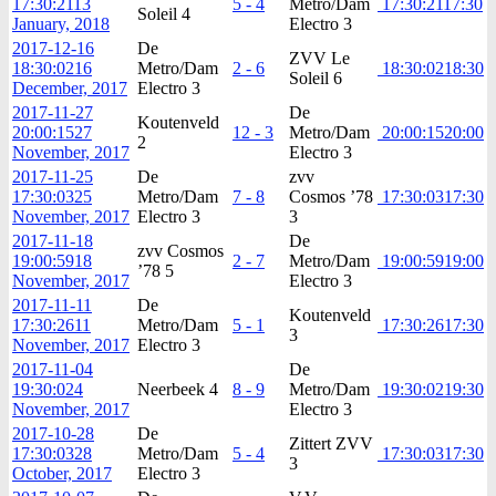
17:30:21
13
5 - 4
Metro/Dam
17:30:21
17:30
Soleil 4
January, 2018
Electro 3
2017-12-16
De
ZVV Le
18:30:02
16
Metro/Dam
2 - 6
18:30:02
18:30
Soleil 6
December, 2017
Electro 3
2017-11-27
De
Koutenveld
20:00:15
27
12 - 3
Metro/Dam
20:00:15
20:00
2
November, 2017
Electro 3
2017-11-25
De
zvv
17:30:03
25
Metro/Dam
7 - 8
Cosmos ’78
17:30:03
17:30
November, 2017
Electro 3
3
2017-11-18
De
zvv Cosmos
19:00:59
18
2 - 7
Metro/Dam
19:00:59
19:00
’78 5
November, 2017
Electro 3
2017-11-11
De
Koutenveld
17:30:26
11
Metro/Dam
5 - 1
17:30:26
17:30
3
November, 2017
Electro 3
2017-11-04
De
19:30:02
4
Neerbeek 4
8 - 9
Metro/Dam
19:30:02
19:30
November, 2017
Electro 3
2017-10-28
De
Zittert ZVV
17:30:03
28
Metro/Dam
5 - 4
17:30:03
17:30
3
October, 2017
Electro 3